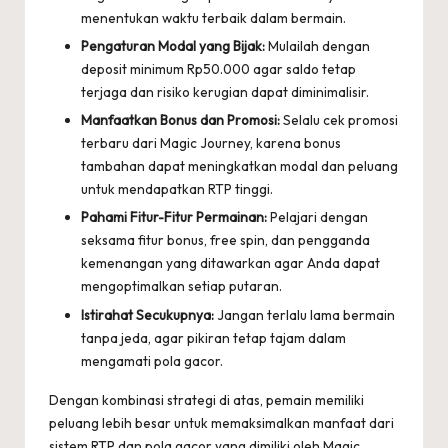
menentukan waktu terbaik dalam bermain.
Pengaturan Modal yang Bijak:
Mulailah dengan
deposit minimum Rp50.000 agar saldo tetap
terjaga dan risiko kerugian dapat diminimalisir.
Manfaatkan Bonus dan Promosi:
Selalu cek promosi
terbaru dari Magic Journey, karena bonus
tambahan dapat meningkatkan modal dan peluang
untuk mendapatkan RTP tinggi.
Pahami Fitur-Fitur Permainan:
Pelajari dengan
seksama fitur bonus, free spin, dan pengganda
kemenangan yang ditawarkan agar Anda dapat
mengoptimalkan setiap putaran.
Istirahat Secukupnya:
Jangan terlalu lama bermain
tanpa jeda, agar pikiran tetap tajam dalam
mengamati pola gacor.
Dengan kombinasi strategi di atas, pemain memiliki
peluang lebih besar untuk memaksimalkan manfaat dari
sistem RTP dan pola gacor yang dimiliki oleh Magic