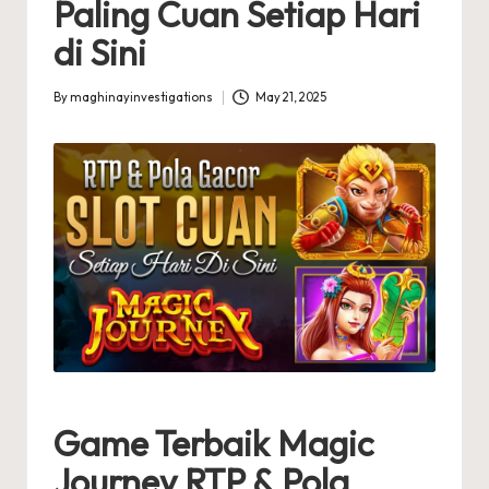
Paling Cuan Setiap Hari
di Sini
By
maghinayinvestigations
May 21, 2025
Posted
by
Game Terbaik Magic
Journey RTP & Pola