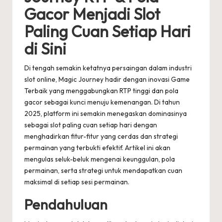
Gacor Menjadi Slot
Paling Cuan Setiap Hari
di Sini
Di tengah semakin ketatnya persaingan dalam industri
slot online, Magic Journey hadir dengan inovasi Game
Terbaik yang menggabungkan RTP tinggi dan pola
gacor sebagai kunci menuju kemenangan. Di tahun
2025, platform ini semakin menegaskan dominasinya
sebagai
slot paling cuan
setiap hari dengan
menghadirkan fitur-fitur yang cerdas dan strategi
permainan yang terbukti efektif. Artikel ini akan
mengulas seluk-beluk mengenai keunggulan, pola
permainan, serta strategi untuk mendapatkan cuan
maksimal di setiap sesi permainan.
Pendahuluan