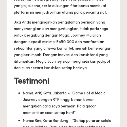
yang bijaksana, serta dukungan fitur bonus membuat
platform ini menjadi pilihan utama para pencinta slot.
Jika Anda menginginkan pengalaman bermain yang
menyenangkan dan menguntungkan, tidak perlu ragu
untuk bergabung dengan Magic Journey. Mulailah
dengan deposit minimal Rp50.000 dan manfaatkan
setiap fitur yang ditawarkan untuk meraih kemenangan
yang berlimpah. Dengan inovasi dan konsistensi yang
ditampilkan, Magic Journey siap menghadirkan jackpot
dan cuan secara konsisten setiap harinya.
Testimoni
Nama: Arif, Kota: Jakarta – “Game slot di Magic
Journey dengan RTP tinggi benar-benar
mengubah cara saya bermain. Pola gacor
memastikan cuan setiap hari!”
Nama: Rini, Kota: Bandung – “Setiap putaran selalu
penuh kejutan. Bonus dan free spin selalu hadir