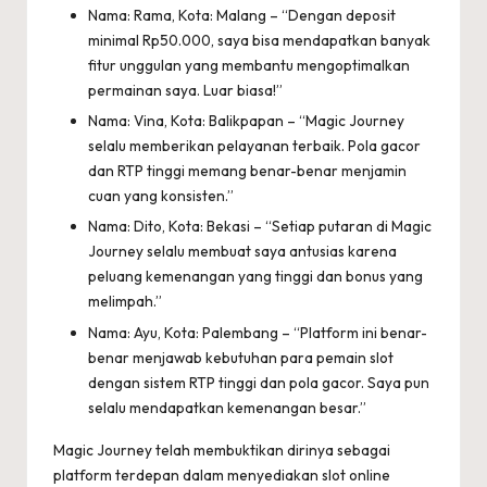
Nama: Rama, Kota: Malang – “Dengan deposit
minimal Rp50.000, saya bisa mendapatkan banyak
fitur unggulan yang membantu mengoptimalkan
permainan saya. Luar biasa!”
Nama: Vina, Kota: Balikpapan – “Magic Journey
selalu memberikan pelayanan terbaik. Pola gacor
dan RTP tinggi memang benar-benar menjamin
cuan yang konsisten.”
Nama: Dito, Kota: Bekasi – “Setiap putaran di Magic
Journey selalu membuat saya antusias karena
peluang kemenangan yang tinggi dan bonus yang
melimpah.”
Nama: Ayu, Kota: Palembang – “Platform ini benar-
benar menjawab kebutuhan para pemain slot
dengan sistem RTP tinggi dan pola gacor. Saya pun
selalu mendapatkan kemenangan besar.”
Magic Journey telah membuktikan dirinya sebagai
platform terdepan dalam menyediakan slot online