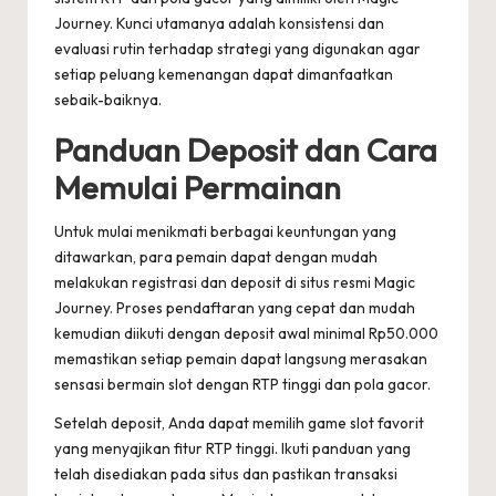
Journey. Kunci utamanya adalah konsistensi dan
evaluasi rutin terhadap strategi yang digunakan agar
setiap peluang kemenangan dapat dimanfaatkan
sebaik-baiknya.
Panduan Deposit dan Cara
Memulai Permainan
Untuk mulai menikmati berbagai keuntungan yang
ditawarkan, para pemain dapat dengan mudah
melakukan registrasi dan deposit di situs resmi Magic
Journey. Proses pendaftaran yang cepat dan mudah
kemudian diikuti dengan deposit awal minimal Rp50.000
memastikan setiap pemain dapat langsung merasakan
sensasi bermain slot dengan RTP tinggi dan pola gacor.
Setelah deposit, Anda dapat memilih game slot favorit
yang menyajikan fitur RTP tinggi. Ikuti panduan yang
telah disediakan pada situs dan pastikan transaksi