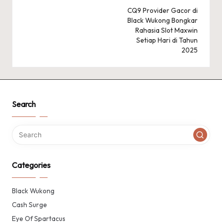
navigation
CQ9 Provider Gacor di
Black Wukong Bongkar
Rahasia Slot Maxwin
Setiap Hari di Tahun
2025
Search
Categories
Black Wukong
Cash Surge
Eye Of Spartacus