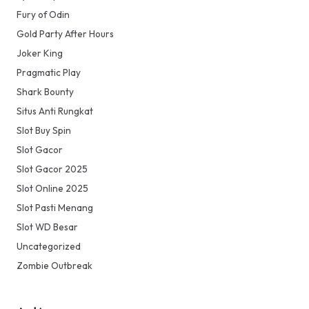
Fury of Odin
Gold Party After Hours
Joker King
Pragmatic Play
Shark Bounty
Situs Anti Rungkat
Slot Buy Spin
Slot Gacor
Slot Gacor 2025
Slot Online 2025
Slot Pasti Menang
Slot WD Besar
Uncategorized
Zombie Outbreak