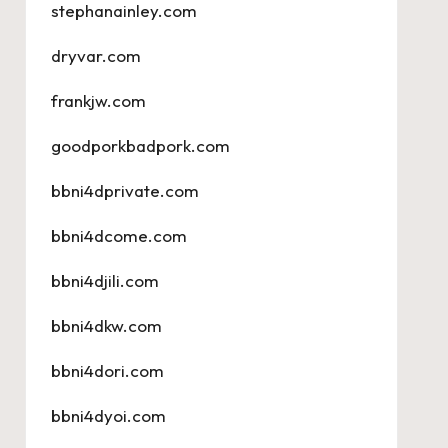
stephanainley.com
dryvar.com
frankjw.com
goodporkbadpork.com
bbni4dprivate.com
bbni4dcome.com
bbni4djili.com
bbni4dkw.com
bbni4dori.com
bbni4dyoi.com