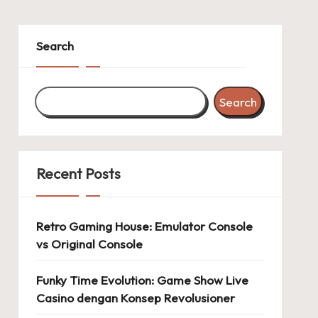
Search
Search
Recent Posts
Retro Gaming House: Emulator Console
vs Original Console
Funky Time Evolution: Game Show Live
Casino dengan Konsep Revolusioner