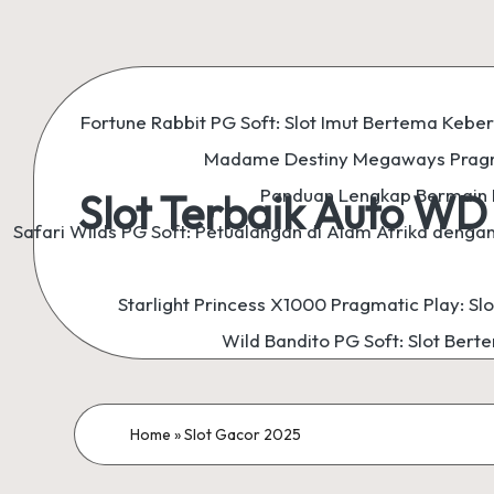
Skip
to
Fortune Rabbit PG Soft: Slot Imut Bertema Kebe
content
Madame Destiny Megaways Pragmat
Panduan Lengkap Bermain Hi
Slot Terbaik Auto WD
Safari Wilds PG Soft: Petualangan di Alam Afrika deng
Menang
Starlight Princess X1000 Pragmatic Play: Sl
Besar,
Wild Bandito PG Soft: Slot Ber
Langsung
Cair!
Slot
Home
»
Slot Gacor 2025
Anti
Ribet