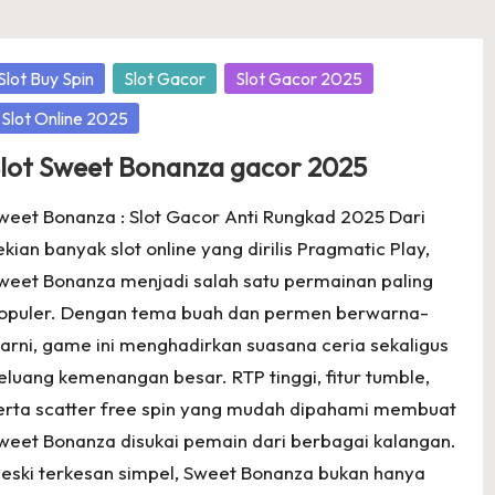
osted
Slot Buy Spin
Slot Gacor
Slot Gacor 2025
Slot Online 2025
lot Sweet Bonanza gacor 2025
weet Bonanza : Slot Gacor Anti Rungkad 2025 Dari
ekian banyak slot online yang dirilis Pragmatic Play,
weet Bonanza menjadi salah satu permainan paling
opuler. Dengan tema buah dan permen berwarna-
arni, game ini menghadirkan suasana ceria sekaligus
eluang kemenangan besar. RTP tinggi, fitur tumble,
erta scatter free spin yang mudah dipahami membuat
weet Bonanza disukai pemain dari berbagai kalangan.
eski terkesan simpel, Sweet Bonanza bukan hanya