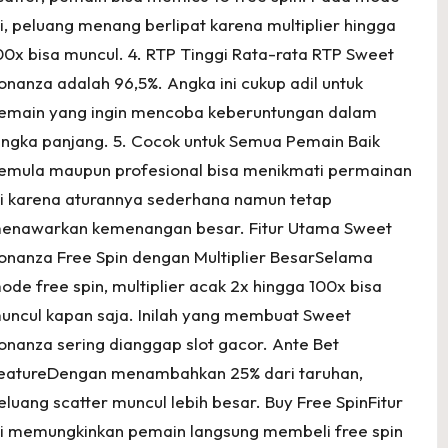
ni, peluang menang berlipat karena multiplier hingga
00x bisa muncul. 4. RTP Tinggi Rata-rata RTP Sweet
onanza adalah 96,5%. Angka ini cukup adil untuk
emain yang ingin mencoba keberuntungan dalam
angka panjang. 5. Cocok untuk Semua Pemain Baik
emula maupun profesional bisa menikmati permainan
ni karena aturannya sederhana namun tetap
enawarkan kemenangan besar. Fitur Utama Sweet
onanza Free Spin dengan Multiplier BesarSelama
ode free spin, multiplier acak 2x hingga 100x bisa
uncul kapan saja. Inilah yang membuat Sweet
onanza sering dianggap slot gacor. Ante Bet
eatureDengan menambahkan 25% dari taruhan,
eluang scatter muncul lebih besar. Buy Free SpinFitur
ni memungkinkan pemain langsung membeli free spin