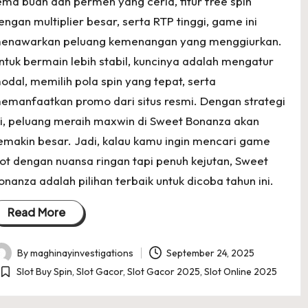
ema buah dan permen yang ceria, fitur free spin
engan multiplier besar, serta RTP tinggi, game ini
enawarkan peluang kemenangan yang menggiurkan.
ntuk bermain lebih stabil, kuncinya adalah mengatur
odal, memilih pola spin yang tepat, serta
emanfaatkan promo dari situs resmi. Dengan strategi
ni, peluang meraih maxwin di Sweet Bonanza akan
emakin besar. Jadi, kalau kamu ingin mencari game
lot dengan nuansa ringan tapi penuh kejutan, Sweet
onanza adalah pilihan terbaik untuk dicoba tahun ini.
Read More
By
maghinayinvestigations
September 24, 2025
osted
Slot Buy Spin
,
Slot Gacor
,
Slot Gacor 2025
,
Slot Online 2025
y
Posted
in