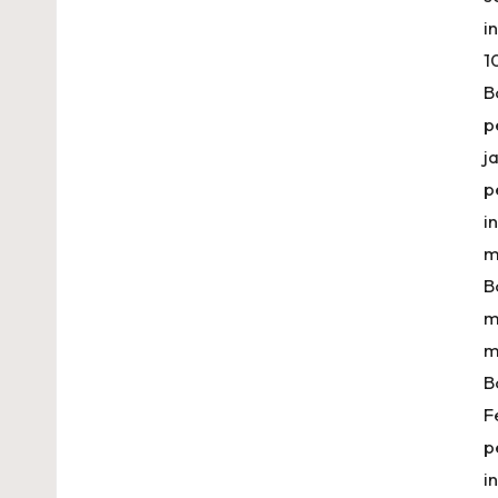
i
1
B
p
j
p
i
m
B
m
m
B
F
p
i