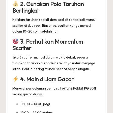
2. Gunakan Pola Taruhan
Bertingkat
Naikkan taruhan sedikit demi sedikit setiap kali muncul
scatter di dua reel. Biasanya, scatter ketiga muncul
dalam 10–20 spin setelah itu.
3. Perhatikan Momentum
Scatter
Jika 3 scatter muncul dalam waktu dekat, segera
turunkan taruhan di ronde berikutnya untuk menjaga
saldo. Pola ini sering muncul secara berpasangan.
4. Main di Jam Gacor
Menurut pengalaman pemain,
Fortune Rabbit PG Soft
sering gacor di jam:
08.00 – 10.00 pagi
19.00 – 22.00 malam