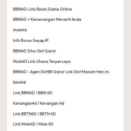
BBNI4D: Link Resmi Game Online
BBNI4D > Kemenangan Menanti Anda
mole4d
Info Bonus SayapJP
BBNI4D Situs Slot Gacor
Mole4D Link Utama Terpercaya
BBNI4D - Agen Slot88 Gacor Link Slot Maxwin Hari ini
bbni4d
Link BBNI4D / BBNI 4D
Kenangan4d / Kenangan 4d
Link BBTN4D / BBTN 4D
Link Mole4D / Mole 4D