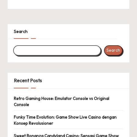
Search
Search
Recent Posts
Retro Gaming House: Emulator Console vs Original
Console
Funky Time Evolution: Game Show Live Casino dengan
Konsep Revolusioner
Sweet Bonanza Candyland Casino: Sensasi Game Show