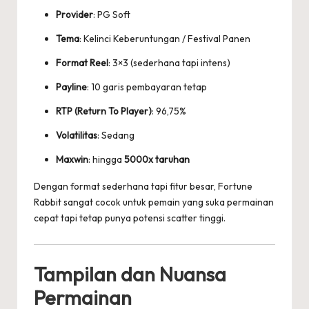
Provider
: PG Soft
Tema
: Kelinci Keberuntungan / Festival Panen
Format Reel
: 3×3 (sederhana tapi intens)
Payline
: 10 garis pembayaran tetap
RTP (Return To Player)
: 96,75%
Volatilitas
: Sedang
Maxwin
: hingga
5000x taruhan
Dengan format sederhana tapi fitur besar, Fortune
Rabbit sangat cocok untuk pemain yang suka permainan
cepat tapi tetap punya potensi scatter tinggi.
Tampilan dan Nuansa
Permainan