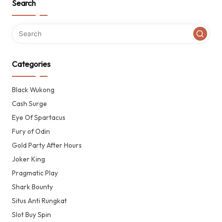
Search
Categories
Black Wukong
Cash Surge
Eye Of Spartacus
Fury of Odin
Gold Party After Hours
Joker King
Pragmatic Play
Shark Bounty
Situs Anti Rungkat
Slot Buy Spin