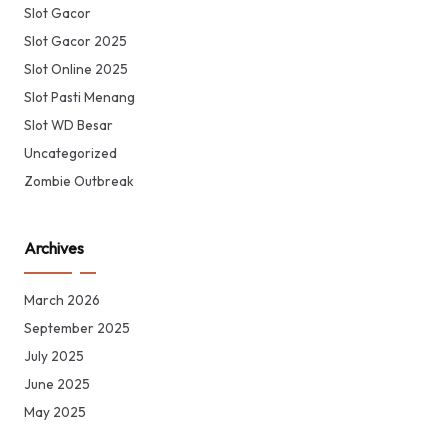
Slot Gacor
Slot Gacor 2025
Slot Online 2025
Slot Pasti Menang
Slot WD Besar
Uncategorized
Zombie Outbreak
Archives
March 2026
September 2025
July 2025
June 2025
May 2025