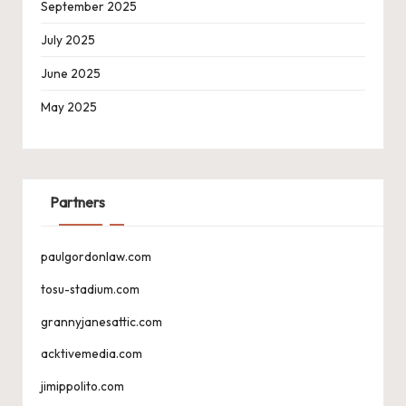
September 2025
July 2025
June 2025
May 2025
Partners
paulgordonlaw.com
tosu-stadium.com
grannyjanesattic.com
acktivemedia.com
jimippolito.com