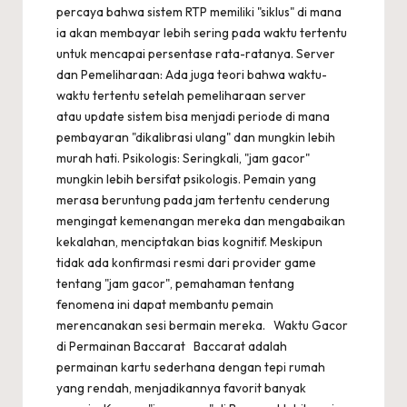
percaya bahwa sistem RTP memiliki "siklus" di mana
ia akan membayar lebih sering pada waktu tertentu
untuk mencapai persentase rata-ratanya. Server
dan Pemeliharaan: Ada juga teori bahwa waktu-
waktu tertentu setelah pemeliharaan server
atau update sistem bisa menjadi periode di mana
pembayaran "dikalibrasi ulang" dan mungkin lebih
murah hati. Psikologis: Seringkali, "jam gacor"
mungkin lebih bersifat psikologis. Pemain yang
merasa beruntung pada jam tertentu cenderung
mengingat kemenangan mereka dan mengabaikan
kekalahan, menciptakan bias kognitif. Meskipun
tidak ada konfirmasi resmi dari provider game
tentang "jam gacor", pemahaman tentang
fenomena ini dapat membantu pemain
merencanakan sesi bermain mereka. Waktu Gacor
di Permainan Baccarat Baccarat adalah
permainan kartu sederhana dengan tepi rumah
yang rendah, menjadikannya favorit banyak