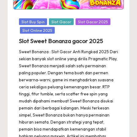
Posted
Slot Buy Spin
Slot Gacor
Slot Gacor 2025
in
Slot Online 2025
Slot Sweet Bonanza gacor 2025
Sweet Bonanza : Slot Gacor Anti Rungkad 2025 Dari
sekian banyak slot online yang dirilis Pragmatic Play,
Sweet Bonanza menjadi salah satu permainan
paling populer. Dengan tema buah dan permen
berwarna-warni, game ini menghadirkan suasana
ceria sekaligus peluang kemenangan besar. RTP
tinggi, fitur tumble, serta scatter free spin yang
mudah dipahami membuat Sweet Bonanza disukai
pemain dari berbagai kalangan. Meski terkesan
simpel, Sweet Bonanza bukan hanya permainan
hiburan semata. Dengan strategi yang tepat,
pemain bisa mendapatkan kemenangan stabil
bahkan peluang maxwin. Artikel ini membahas