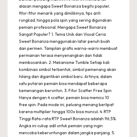
alasan mengapa Sweet Bonanza begitu populer,
fitur-fitur menarik yang dimilikinya, tips anti
rungkad, hingga pola spin yang sering digunakan
pemain profesional. Mengapa Sweet Bonanza
Sangat Populer? 1. Tema Unik dan Visual Ceria
Sweet Bonanza menggunakan latar penuh buah
dan permen. Tampilan grafis warna-warni membuat
permainan terasa menyenangkan dan tidak
membosankan. 2. Mekanisme Tumble Setiap kali
kombinasi simbol terbentuk, simbol pemenang akan
hilang dan digantikan simbol baru. Artinya, dalam
satu putaran pemain bisa mendapat beberapa
kemenangan beruntun. 3. Fitur Scatter Free Spin
Hanya dengan 4 scatter, pemain bisa memicu 10
free spin. Pada mode ini, peluang menang berlipat
karena multiplier hingga 100x bisa muncul. 4. RTP
Tinggi Rata-rata RTP Sweet Bonanza adalah 96,5%.
Angka ini cukup adil untuk pemain yang ingin
mencoba keberuntungan dalam jangka panjang. 5.