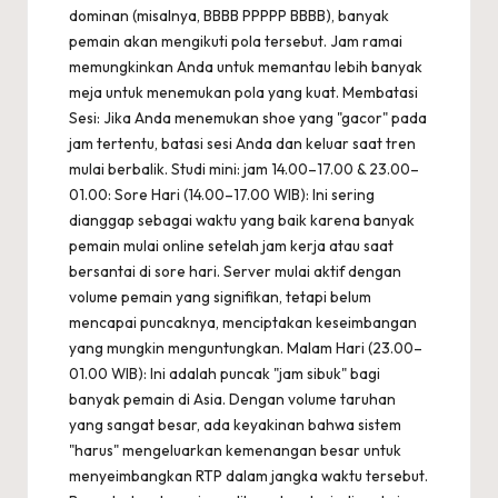
dominan (misalnya, BBBB PPPPP BBBB), banyak
pemain akan mengikuti pola tersebut. Jam ramai
memungkinkan Anda untuk memantau lebih banyak
meja untuk menemukan pola yang kuat. Membatasi
Sesi: Jika Anda menemukan shoe yang "gacor" pada
jam tertentu, batasi sesi Anda dan keluar saat tren
mulai berbalik. Studi mini: jam 14.00–17.00 & 23.00–
01.00: Sore Hari (14.00–17.00 WIB): Ini sering
dianggap sebagai waktu yang baik karena banyak
pemain mulai online setelah jam kerja atau saat
bersantai di sore hari. Server mulai aktif dengan
volume pemain yang signifikan, tetapi belum
mencapai puncaknya, menciptakan keseimbangan
yang mungkin menguntungkan. Malam Hari (23.00–
01.00 WIB): Ini adalah puncak "jam sibuk" bagi
banyak pemain di Asia. Dengan volume taruhan
yang sangat besar, ada keyakinan bahwa sistem
"harus" mengeluarkan kemenangan besar untuk
menyeimbangkan RTP dalam jangka waktu tersebut.