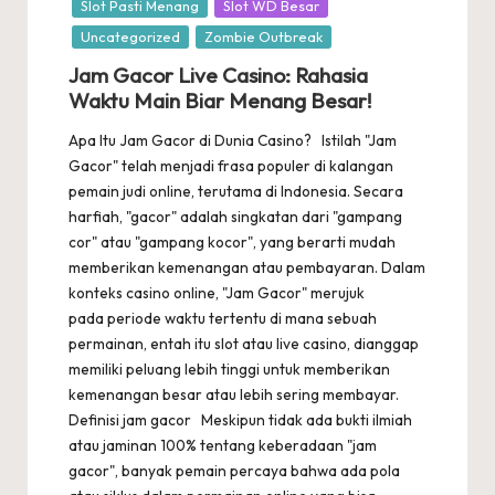
Slot Pasti Menang
Slot WD Besar
Uncategorized
Zombie Outbreak
Jam Gacor Live Casino: Rahasia
Waktu Main Biar Menang Besar!
Apa Itu Jam Gacor di Dunia Casino? Istilah "Jam
Gacor" telah menjadi frasa populer di kalangan
pemain judi online, terutama di Indonesia. Secara
harfiah, "gacor" adalah singkatan dari "gampang
cor" atau "gampang kocor", yang berarti mudah
memberikan kemenangan atau pembayaran. Dalam
konteks casino online, "Jam Gacor" merujuk
pada periode waktu tertentu di mana sebuah
permainan, entah itu slot atau live casino, dianggap
memiliki peluang lebih tinggi untuk memberikan
kemenangan besar atau lebih sering membayar.
Definisi jam gacor Meskipun tidak ada bukti ilmiah
atau jaminan 100% tentang keberadaan "jam
gacor", banyak pemain percaya bahwa ada pola