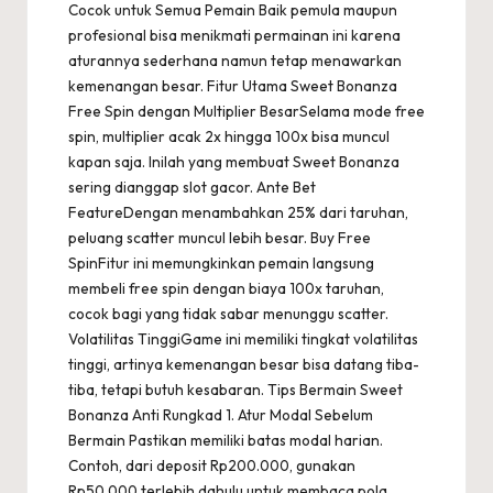
Cocok untuk Semua Pemain Baik pemula maupun
profesional bisa menikmati permainan ini karena
aturannya sederhana namun tetap menawarkan
kemenangan besar. Fitur Utama Sweet Bonanza
Free Spin dengan Multiplier BesarSelama mode free
spin, multiplier acak 2x hingga 100x bisa muncul
kapan saja. Inilah yang membuat Sweet Bonanza
sering dianggap slot gacor. Ante Bet
FeatureDengan menambahkan 25% dari taruhan,
peluang scatter muncul lebih besar. Buy Free
SpinFitur ini memungkinkan pemain langsung
membeli free spin dengan biaya 100x taruhan,
cocok bagi yang tidak sabar menunggu scatter.
Volatilitas TinggiGame ini memiliki tingkat volatilitas
tinggi, artinya kemenangan besar bisa datang tiba-
tiba, tetapi butuh kesabaran. Tips Bermain Sweet
Bonanza Anti Rungkad 1. Atur Modal Sebelum
Bermain Pastikan memiliki batas modal harian.
Contoh, dari deposit Rp200.000, gunakan
Rp50.000 terlebih dahulu untuk membaca pola