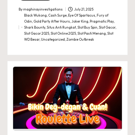
By
maghinayinvestigations
July 21, 2025
Posted
Black Wukong
,
Cash Surge
,
Eye Of Spartacus
,
Fury of
by
Odin
,
Gold Party After Hours
,
Joker King
,
Pragmatic Play
,
Shark Bounty
,
Situs Anti Rungkat
,
Slot Buy Spin
,
Slot Gacor
,
Posted
Slot Gacor 2025
,
Slot Online 2025
,
Slot Pasti Menang
,
Slot
in
WD Besar
,
Uncategorized
,
Zombie Outbreak