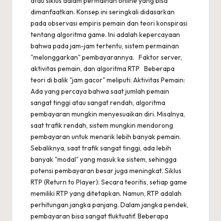
atau siklus dalam permainan online yang bisa
dimanfaatkan. Konsep ini seringkali didasarkan
pada observasi empiris pemain dan teori konspirasi
tentang algoritma game. Ini adalah kepercayaan
bahwa pada jam-jam tertentu, sistem permainan
"melonggarkan" pembayarannya. Faktor server,
aktivitas pemain, dan algoritma RTP Beberapa
teori di balik "jam gacor" meliputi: Aktivitas Pemain:
Ada yang percaya bahwa saat jumlah pemain
sangat tinggi atau sangat rendah, algoritma
pembayaran mungkin menyesuaikan diri. Misalnya,
saat trafik rendah, sistem mungkin mendorong
pembayaran untuk menarik lebih banyak pemain.
Sebaliknya, saat trafik sangat tinggi, ada lebih
banyak "modal" yang masuk ke sistem, sehingga
potensi pembayaran besar juga meningkat. Siklus
RTP (Return to Player): Secara teoritis, setiap game
memiliki RTP yang ditetapkan. Namun, RTP adalah
perhitungan jangka panjang. Dalam jangka pendek,
pembayaran bisa sangat fluktuatif. Beberapa