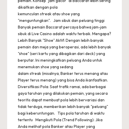
pemain. Konsep "jam gacor" di Baccarat lebih sering
dikaitkan dengan pola
kemunculan streak atau shoe yang
"menguntungkan". Jam sibuk dan peluang tinggi
Banyak pemain Baccarat percaya bahwa jam-jam
sibuk di Live Casino adalah waktu terbaik. Mengapa?
Lebih Banyak "Shoe" Aktif: Dengan lebih banyak
pemain dan meja yang beroperasi, ada lebih banyak
"shoe" (seri kartu yang dibagikan dari deck) yang
berputar. Ini meningkatkan peluang Anda untuk
menemukan shoe yang sedang
dalam streak (misalnya, Banker terus menang atau
Player terus menang) yang bisa Anda ikanfaatkan.
Diversifikasi Pola: Saat trafik ramai, ada berbagai
gaya taruhan yang dilakukan pemain, yang secara
teoritis dapat membuat pola lebih bervariasi dan
tidak terduga, memberikan lebih banyak "peluang"
bagi keberuntungan. Tips pola taruhan di waktu
tertentu Mengikuti Pola (Trend Following): Jika
Anda melihat pola Banker atau Player yang