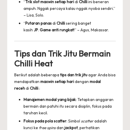
“
Trik slot maxwin setiap hari
di
Chilli
ini beneran
ampuh. Nggak percaya kalau nggak nyoba sendiri.”
– Lisa, Solo.
“
Putaran panas
di
Chilli
sering banget
kasih
JP
.
Game anti rungkat
!” – Agus, Makassar.
Tips dan Trik Jitu Bermain
Chilli Heat
Berikut adalah beberapa
tips dan trik jitu
agar Anda bisa
mendapatkan
maxwin setiap hari
dengan
modal
receh
di
Chilli
:
Manajemen modal yang bijak
: Tetapkan anggaran
bermain dan patuhi itu secara disiplin, fokus pada
taruhan kecil.
Fokus pada pola scatter
: Simbol
scatter
adalah
kunci ke
free spins
dan
jackpot
, perhatikan