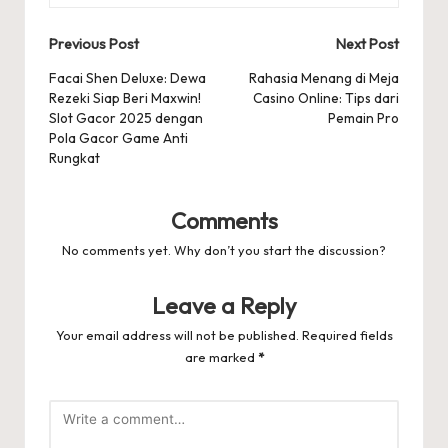
Post
Previous Post
Next Post
navigation
Facai Shen Deluxe: Dewa
Rahasia Menang di Meja
Rezeki Siap Beri Maxwin!
Casino Online: Tips dari
Slot Gacor 2025 dengan
Pemain Pro
Pola Gacor Game Anti
Rungkat
Comments
No comments yet. Why don’t you start the discussion?
Leave a Reply
Your email address will not be published.
Required fields
are marked
*