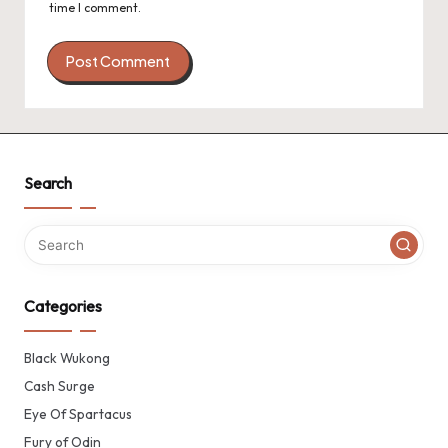
time I comment.
Search
Categories
Black Wukong
Cash Surge
Eye Of Spartacus
Fury of Odin