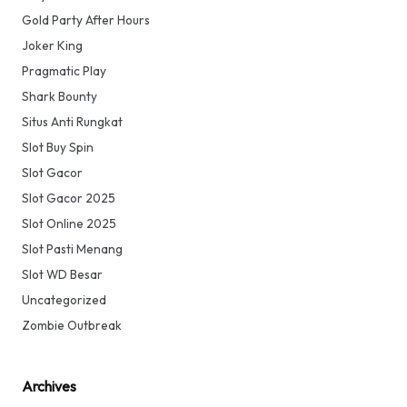
Gold Party After Hours
Joker King
Pragmatic Play
Shark Bounty
Situs Anti Rungkat
Slot Buy Spin
Slot Gacor
Slot Gacor 2025
Slot Online 2025
Slot Pasti Menang
Slot WD Besar
Uncategorized
Zombie Outbreak
Archives