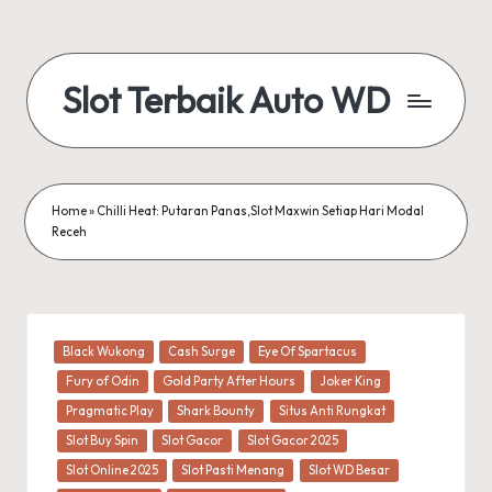
Skip
to
Slot Terbaik Auto WD
content
Menang
Besar,
Langsung
Home
»
Chilli Heat: Putaran Panas,Slot Maxwin Setiap Hari Modal
Receh
Cair!
Slot
Anti
Ribet
dan
Posted
Black Wukong
Cash Surge
Eye Of Spartacus
Amanah!
in
Fury of Odin
Gold Party After Hours
Joker King
Pragmatic Play
Shark Bounty
Situs Anti Rungkat
Slot Buy Spin
Slot Gacor
Slot Gacor 2025
Slot Online 2025
Slot Pasti Menang
Slot WD Besar