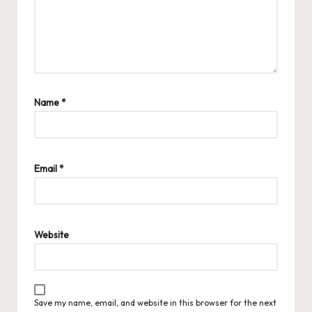
Name
*
Email
*
Website
Save my name, email, and website in this browser for the next