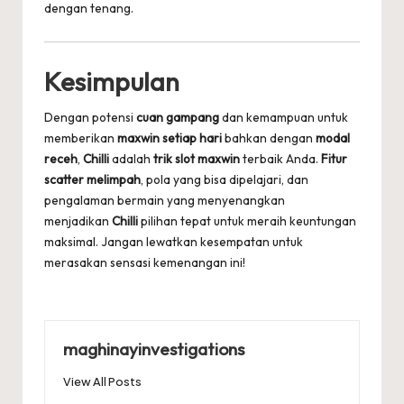
dengan tenang.
Kesimpulan
Dengan potensi
cuan gampang
dan kemampuan untuk
memberikan
maxwin setiap hari
bahkan dengan
modal
receh
,
Chilli
adalah
trik slot maxwin
terbaik Anda.
Fitur
scatter melimpah
, pola yang bisa dipelajari, dan
pengalaman bermain yang menyenangkan
menjadikan
Chilli
pilihan tepat untuk meraih keuntungan
maksimal. Jangan lewatkan kesempatan untuk
merasakan sensasi kemenangan ini!
maghinayinvestigations
View All Posts